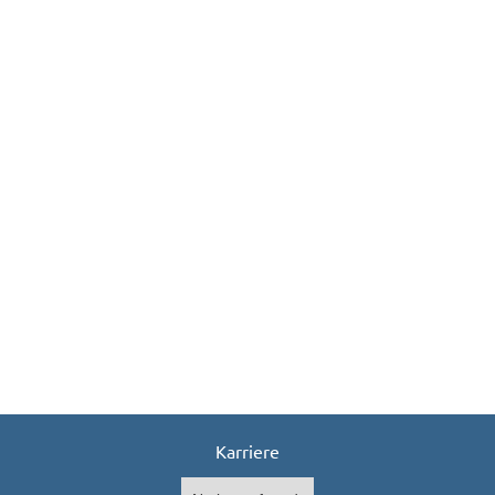
Goebelstraße 61/63
28865 Lilienthal
Tel.:
04298 - 93 33 9 - 0
vertriebsteam@neomedia.de
Karriere