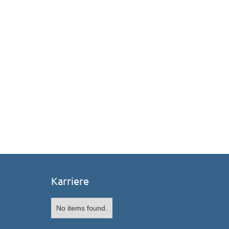
https://www.deutschlandfunkkultur.de/digitales-kontra
https://www.mdr.de/kultur/digitales-lesen-100.html
https://www.wirlesen.org/artikel/warum-lesen/lesen-s
https://www.sueddeutsche.de/wissen/hirnforschung-so
Karriere
No items found.