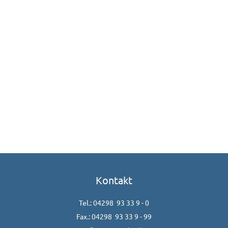
-analoges-lesen-stellt-die-digitalisierung.1270.de.html?dram:article_id=394248
prache/lesen-medien/digitales-lesen
rgen-sie-fuer-ein-haus-voller-buecher-1.976164-3
Kontakt
Tel.: 04298 93 33 9 - 0
Fax.: 04298 93 33 9 - 99